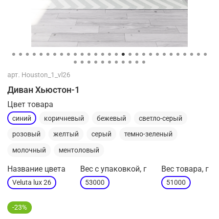
арт.
Houston_1_vl26
Диван Хьюстон-1
Цвет товара
синий
коричневый
бежевый
светло-серый
розовый
желтый
серый
темно-зеленый
молочный
ментоловый
Название цвета
Вес с упаковкой, г
Вес товара, г
Veluta lux 26
53000
51000
-23%