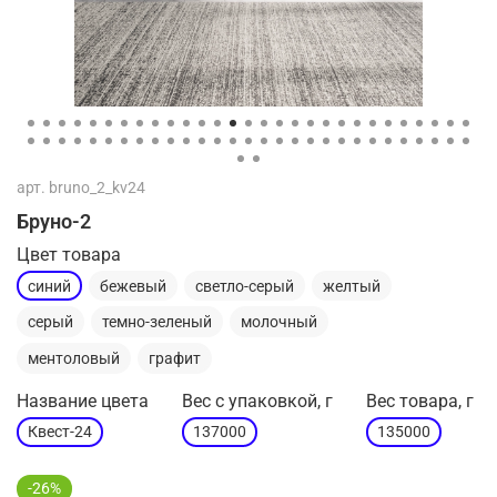
арт.
bruno_2_kv24
Бруно-2
Цвет товара
синий
бежевый
светло-серый
желтый
серый
темно-зеленый
молочный
ментоловый
графит
Название цвета
Вес с упаковкой, г
Вес товара, г
Квест-24
137000
135000
-26%