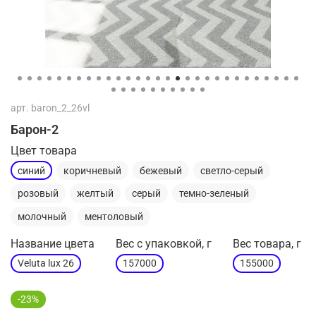
арт.
baron_2_26vl
Барон-2
Цвет товара
синий
коричневый
бежевый
светло-серый
розовый
желтый
серый
темно-зеленый
молочный
ментоловый
Название цвета
Вес с упаковкой, г
Вес товара, г
Veluta lux 26
157000
155000
-23%